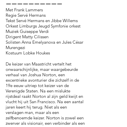
__________
Met Frank Lammers
Regie Servé Hermans
Tekst Servé Hermans en Jibbe Willems
Orkest Limburgs Jeugd Symfonie orkest
Muziek Guiseppe Verdi
Dirigent Matty Cilissen
Solisten Anna Emelyanova en Jules César
Murengezi
Kostuum Lobke Houkes
De keizer van Maastricht vertelt het
onwaarschijnlijke, maar waargebeurde
verhaal van Joshua Norton, een
excentrieke avonturier die zichzelf in de
19e eeuw uitriep tot keizer van de
Verenigde Staten. Na een mislukte
rijstdeal raakt Norton al zijn geld kwijt en
vlucht hij uit San Francisco. Na een aantal
jaren keert hij terug. Niet als een
verslagen man, maar als een
zelfbenoemde keizer. Norton is zowel een
zwerver als visionair, een verbinder als een